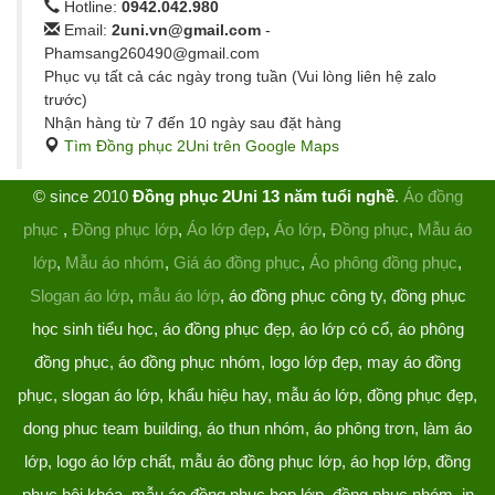
Hotline:
0942.042.980
Email:
2uni.vn@gmail.com
-
Phamsang260490@gmail.com
Phục vụ tất cả các ngày trong tuần (Vui lòng liên hệ zalo
trước)
Nhận hàng từ 7 đến 10 ngày sau đặt hàng
Tìm Đồng phục 2Uni trên Google Maps
© since 2010
Đồng phục 2Uni 13 năm tuổi nghề
.
Áo đồng
phục
,
Đồng phục lớp
,
Áo lớp đẹp
,
Áo lớp
,
Đồng phục
,
Mẫu áo
lớp
,
Mẫu áo nhóm
,
Giá áo đồng phục
,
Áo phông đồng phục
,
Slogan áo lớp
,
mẫu áo lớp
, áo đồng phục công ty, đồng phục
học sinh tiểu học, áo đồng phục đẹp, áo lớp có cổ, áo phông
đồng phục, áo đồng phục nhóm, logo lớp đẹp, may áo đồng
phục, slogan áo lớp, khẩu hiệu hay, mẫu áo lớp, đồng phục đẹp,
dong phuc team building, áo thun nhóm, áo phông trơn, làm áo
lớp, logo áo lớp chất, mẫu áo đồng phục lớp, áo họp lớp, đồng
phục hội khóa, mẫu áo đồng phục họp lớp, đồng phục nhóm, in