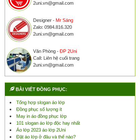
2uni.vn@gmail.com
Designer -
Mr Sáng
Zalo: 0984.816.320
2uni.vn@gmail.com
Văn Phòng -
ĐP 2Uni
Call: Liên hệ cuối trang
2uni.vn@gmail.com
BÀI VIẾT ĐỒNG PHỤC:
Tổng hợp slogan áo lớp
Đồng phục số lượng ít
May in áo đồng phục lớp
101 slogan áo lớp độc hay nhất
Áo lớp 2023 áo lớp 2Uni
Đặt áo lớp ở đâu và thế nào?