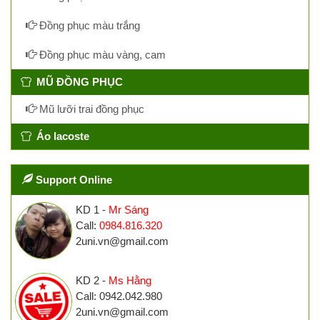
Đồng phục màu trắng
Đồng phục màu vàng, cam
MŨ ĐỒNG PHỤC
Mũ lưỡi trai đồng phục
Áo lacoste
Support Online
KD 1 -
Mr Sáng
Call:
0984.816.320
2uni.vn@gmail.com
KD 2 -
Ms Hằng
Call: 0942.042.980
2uni.vn@gmail.com