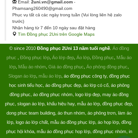
Email:
2uni.vn@gmail.com
-
Phamsang260490@gmail.com
Phục vụ tất cả các ngày trong tuần (Vui lòng liên hệ zalo
trước)
Nhận hàng từ 7 đến 10 ngày sau đặt hàng
Tìm Đồng phục 2Uni trên Google Maps
© since 2010
Đồng phục 2Uni 13 năm tuổi nghề
.
Áo đồng
phục
,
Đồng phục lớp
,
Áo lớp đẹp
,
Áo lớp
,
Đồng phục
,
Mẫu áo
lớp
,
Mẫu áo nhóm
,
Giá áo đồng phục
,
Áo phông đồng phục
,
Slogan áo lớp
,
mẫu áo lớp
, áo đồng phục công ty, đồng phục
học sinh tiểu học, áo đồng phục đẹp, áo lớp có cổ, áo phông
đồng phục, áo đồng phục nhóm, logo lớp đẹp, may áo đồng
phục, slogan áo lớp, khẩu hiệu hay, mẫu áo lớp, đồng phục đẹp,
dong phuc team building, áo thun nhóm, áo phông trơn, làm áo
lớp, logo áo lớp chất, mẫu áo đồng phục lớp, áo họp lớp, đồng
phục hội khóa, mẫu áo đồng phục họp lớp, đồng phục nhóm, in