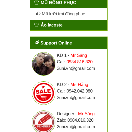
MŨ ĐỒNG PHỤC
Mũ lưỡi trai đồng phục
Áo lacoste
Support Online
KD 1 -
Mr Sáng
Call:
0984.816.320
2uni.vn@gmail.com
KD 2 -
Ms Hằng
Call: 0942.042.980
2uni.vn@gmail.com
Designer -
Mr Sáng
Zalo: 0984.816.320
2uni.vn@gmail.com