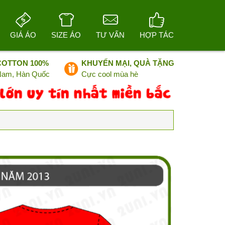
GIÁ ÁO
SIZE ÁO
TƯ VẤN
HỢP TÁC
COTTON 100%
KHUYẾN MẠI, QUÀ TẶNG
 Nam, Hàn Quốc
Cực cool mùa hè