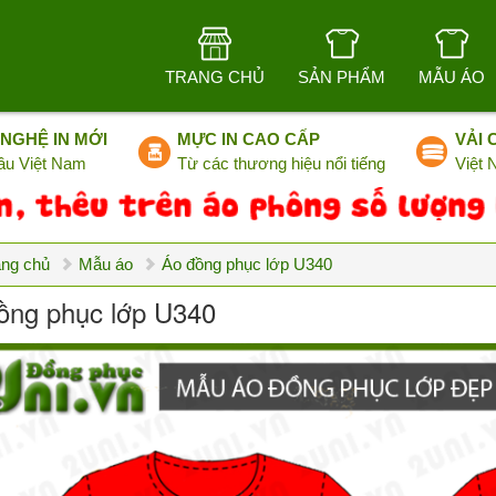
TRANG CHỦ
SẢN PHẨM
MẪU ÁO
NGHỆ IN MỚI
MỰC IN CAO CẤP
VẢI 
ầu Việt Nam
Từ các thương hiệu nổi tiếng
Việt
ang chủ
Mẫu áo
Áo đồng phục lớp U340
ồng phục lớp U340