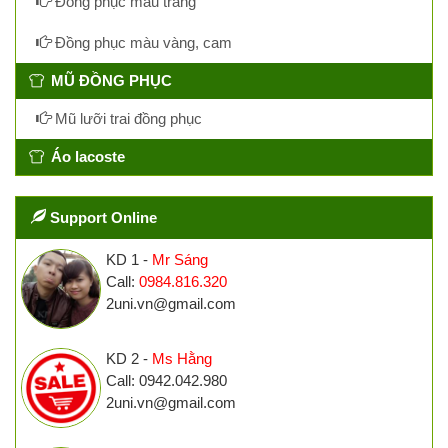
Đồng phục màu trắng
Đồng phục màu vàng, cam
MŨ ĐỒNG PHỤC
Mũ lưỡi trai đồng phục
Áo lacoste
Support Online
KD 1 -
Mr Sáng
Call:
0984.816.320
2uni.vn@gmail.com
KD 2 -
Ms Hằng
Call: 0942.042.980
2uni.vn@gmail.com