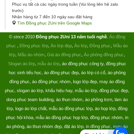
Phục vụ tất cả các ngày trong tuần (Vui lòng liên hệ zalo
trước)
Nhận hàng từ 7 đến 10 ngày sau đặt hàng
Tìm Đồng phục 2Uni trên Google Maps
© since 2010
Đồng phục 2Uni 13 năm tuổi nghề
.
Áo đồng
phục
,
Đồng phục lớp
,
Áo lớp đẹp
,
Áo lớp
,
Đồng phục
,
Mẫu áo
lớp
,
Mẫu áo nhóm
,
Giá áo đồng phục
,
Áo phông đồng phục
,
Slogan áo lớp
,
mẫu áo lớp
, áo đồng phục công ty, đồng phục
học sinh tiểu học, áo đồng phục đẹp, áo lớp có cổ, áo phông
đồng phục, áo đồng phục nhóm, logo lớp đẹp, may áo đồng
phục, slogan áo lớp, khẩu hiệu hay, mẫu áo lớp, đồng phục đẹp,
dong phuc team building, áo thun nhóm, áo phông trơn, làm áo
lớp, logo áo lớp chất, mẫu áo đồng phục lớp, áo họp lớp, đồng
phục hội khóa, mẫu áo đồng phục họp lớp, đồng phục nhóm, in
áo phông, áo thun nhóm đẹp, đặt áo lớp, in đồng phục, may áo