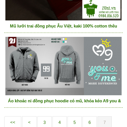
Mũ lưỡi trai đồng phục Âu Việt, kaki 100% cotton thêu
Áo khoác nỉ đồng phục hoodie có mũ, khóa kéo A9 you & me
<<
<
3
4
5
6
7