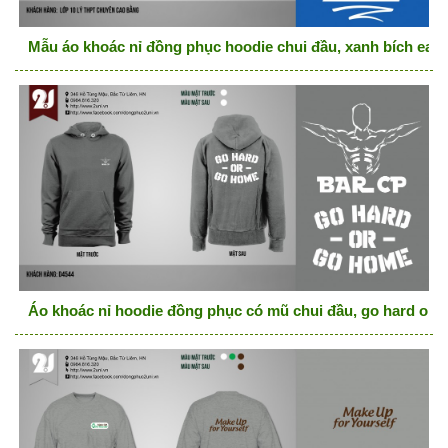
Mẫu áo khoác nỉ đồng phục hoodie chui đầu, xanh bích eat s
Áo khoác nỉ hoodie đồng phục có mũ chui đầu, go hard or 