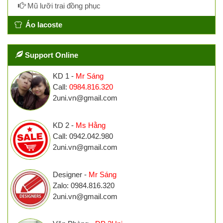
Mũ lưỡi trai đồng phục
Áo lacoste
Support Online
KD 1 -
Mr Sáng
Call:
0984.816.320
2uni.vn@gmail.com
KD 2 -
Ms Hằng
Call: 0942.042.980
2uni.vn@gmail.com
Designer -
Mr Sáng
Zalo: 0984.816.320
2uni.vn@gmail.com