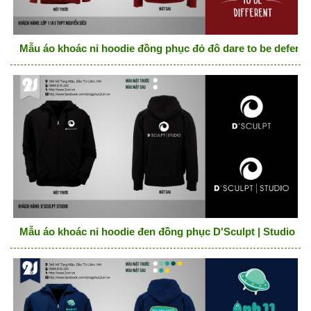
Mẫu áo khoác nỉ hoodie đồng phục đỏ đô dare to be deferen
Mẫu áo khoác nỉ hoodie đen đồng phục D'Sculpt | Studio