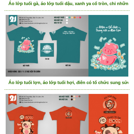
Áo lớp tuổi gà, áo lớp tuổi dậu, xanh ya cổ tròn, chỉ những
Áo lớp tuổi lợn, áo lớp tuổi hợi, điên có tổ chức sung sức c