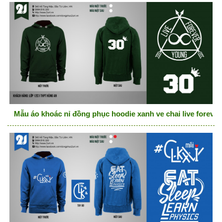
Mẫu áo khoác nỉ đồng phục hoodie xanh ve chai live foreve