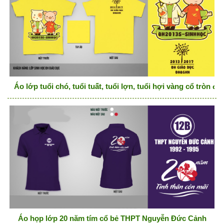
Áo lớp tuổi chó, tuổi tuất, tuổi lợn, tuổi hợi vàng cổ tròn đạ
Áo họp lớp 20 năm tím cổ bẻ THPT Nguyễn Đức Cảnh