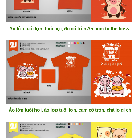
Áo lớp tuổi lợn, tuổi hợi, đỏ cổ tròn A5 bom to the boss
Áo lớp tuổi hợi, áo lớp tuổi lợn, cam cổ tròn, chả lo gì chỉ lo