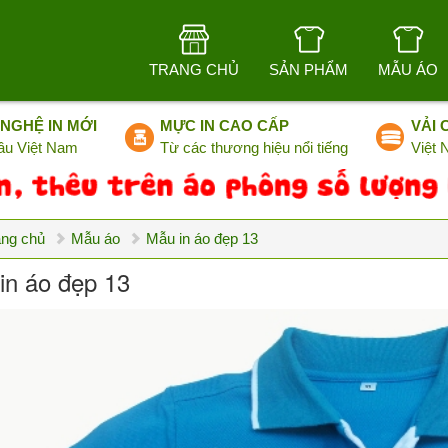
TRANG CHỦ
SẢN PHẨM
MẪU ÁO
NGHỆ IN MỚI
MỰC IN CAO CẤP
VẢI 
ầu Việt Nam
Từ các thương hiệu nổi tiếng
Việt
ang chủ
Mẫu áo
Mẫu in áo đẹp 13
in áo đẹp 13