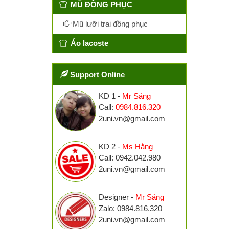
MŨ ĐỒNG PHỤC
Mũ lưỡi trai đồng phục
Áo lacoste
Support Online
KD 1 -
Mr Sáng
Call:
0984.816.320
2uni.vn@gmail.com
KD 2 -
Ms Hằng
Call: 0942.042.980
2uni.vn@gmail.com
Designer -
Mr Sáng
Zalo: 0984.816.320
2uni.vn@gmail.com