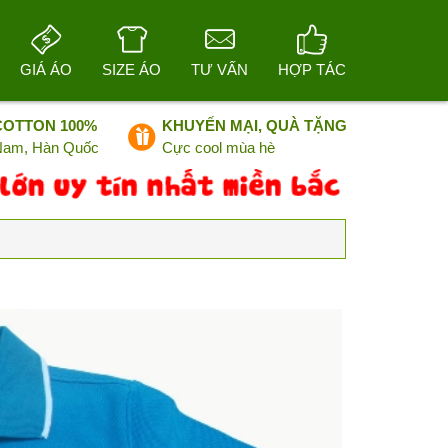
GIÁ ÁO
SIZE ÁO
TƯ VẤN
HỢP TÁC
COTTON 100%
KHUYẾN MẠI, QUÀ TẶNG
 Nam, Hàn Quốc
Cực cool mùa hè