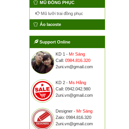
MŨ ĐỒNG PHỤC
Mũ lưỡi trai đồng phục
Áo lacoste
Support Online
KD 1 -
Mr Sáng
Call:
0984.816.320
2uni.vn@gmail.com
KD 2 -
Ms Hằng
Call: 0942.042.980
2uni.vn@gmail.com
Designer -
Mr Sáng
Zalo: 0984.816.320
2uni.vn@gmail.com