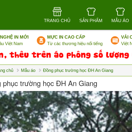
TRANG CHỦ
SẢN PHẨM
MẪU ÁO
NGHỆ IN MỚI
MỰC IN CAO CẤP
VẢI 
ầu Việt Nam
Từ các thương hiệu nổi tiếng
Việt
ang chủ
Mẫu áo
Đồng phục trường học ĐH An Giang
 phục trường học ĐH An Giang