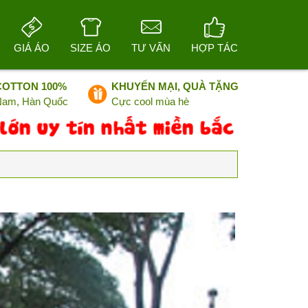
GIÁ ÁO
SIZE ÁO
TƯ VẤN
HỢP TÁC
COTTON 100%
KHUYẾN MẠI, QUÀ TẶNG
 Nam, Hàn Quốc
Cực cool mùa hè