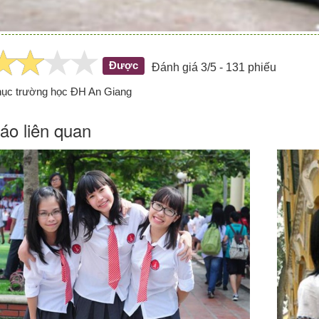
Được
Đánh giá 3/5 - 131 phiếu
ục trường học ĐH An Giang
áo liên quan