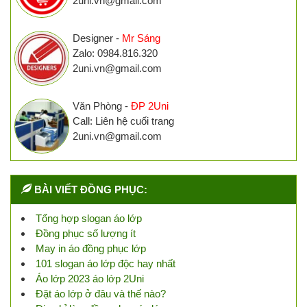
2uni.vn@gmail.com
Designer -
Mr Sáng
Zalo: 0984.816.320
2uni.vn@gmail.com
Văn Phòng -
ĐP 2Uni
Call: Liên hệ cuối trang
2uni.vn@gmail.com
BÀI VIẾT ĐỒNG PHỤC:
Tổng hợp slogan áo lớp
Đồng phục số lượng ít
May in áo đồng phục lớp
101 slogan áo lớp độc hay nhất
Áo lớp 2023 áo lớp 2Uni
Đặt áo lớp ở đâu và thế nào?