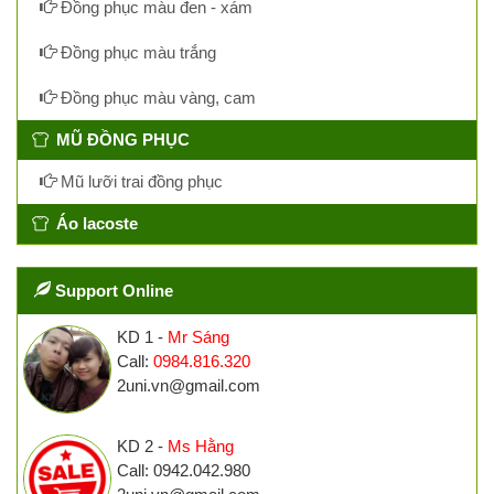
Đồng phục màu đen - xám
Đồng phục màu trắng
Đồng phục màu vàng, cam
MŨ ĐỒNG PHỤC
Mũ lưỡi trai đồng phục
Áo lacoste
Support Online
KD 1 -
Mr Sáng
Call:
0984.816.320
2uni.vn@gmail.com
KD 2 -
Ms Hằng
Call: 0942.042.980