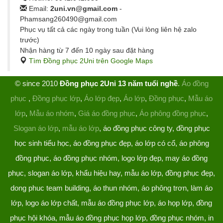
Email:
2uni.vn@gmail.com
-
Phamsang260490@gmail.com
Phục vụ tất cả các ngày trong tuần (Vui lòng liên hệ zalo
trước)
Nhận hàng từ 7 đến 10 ngày sau đặt hàng
Tìm Đồng phục 2Uni trên Google Maps
© since 2010
Đồng phục 2Uni 13 năm tuổi nghề
.
Áo đồng
phục
,
Đồng phục lớp
,
Áo lớp đẹp
,
Áo lớp
,
Đồng phục
,
Mẫu áo
lớp
,
Mẫu áo nhóm
,
Giá áo đồng phục
,
Áo phông đồng phục
,
Slogan áo lớp
,
mẫu áo lớp
, áo đồng phục công ty, đồng phục
học sinh tiểu học, áo đồng phục đẹp, áo lớp có cổ, áo phông
đồng phục, áo đồng phục nhóm, logo lớp đẹp, may áo đồng
phục, slogan áo lớp, khẩu hiệu hay, mẫu áo lớp, đồng phục đẹp,
dong phuc team building, áo thun nhóm, áo phông trơn, làm áo
lớp, logo áo lớp chất, mẫu áo đồng phục lớp, áo họp lớp, đồng
phục hội khóa, mẫu áo đồng phục họp lớp, đồng phục nhóm, in