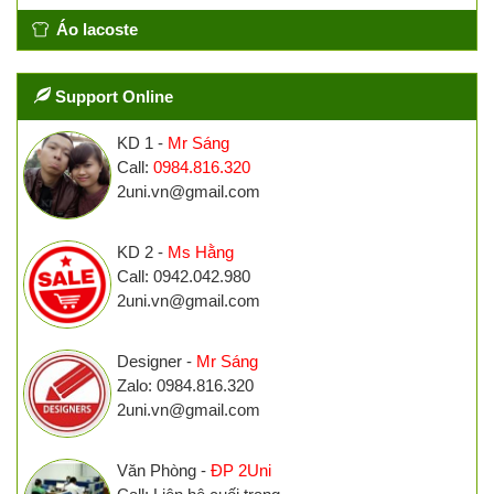
Áo lacoste
Support Online
KD 1 -
Mr Sáng
Call:
0984.816.320
2uni.vn@gmail.com
KD 2 -
Ms Hằng
Call: 0942.042.980
2uni.vn@gmail.com
Designer -
Mr Sáng
Zalo: 0984.816.320
2uni.vn@gmail.com
Văn Phòng -
ĐP 2Uni