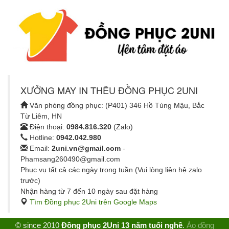
XƯỞNG MAY IN THÊU ĐỒNG PHỤC 2UNI
Văn phòng đồng phục: (P401) 346 Hồ Tùng Mậu, Bắc
Từ Liêm, HN
Điện thoại:
0984.816.320
(Zalo)
Hotline:
0942.042.980
Email:
2uni.vn@gmail.com
-
Phamsang260490@gmail.com
Phục vụ tất cả các ngày trong tuần (Vui lòng liên hệ zalo
trước)
Nhận hàng từ 7 đến 10 ngày sau đặt hàng
Tìm Đồng phục 2Uni trên Google Maps
© since 2010
Đồng phục 2Uni 13 năm tuổi nghề
.
Áo đồng