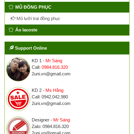
MŨ ĐỒNG PHỤC
Mũ lưỡi trai đồng phục
Áo lacoste
Support Online
KD 1 -
Mr Sáng
Call:
0984.816.320
2uni.vn@gmail.com
KD 2 -
Ms Hằng
Call: 0942.042.980
2uni.vn@gmail.com
Designer -
Mr Sáng
Zalo: 0984.816.320
2uni.vn@gmail.com