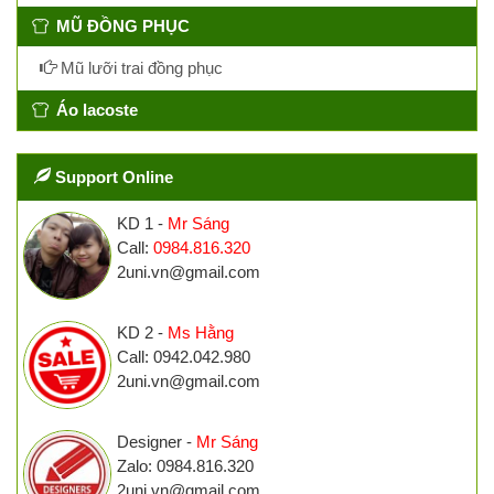
MŨ ĐỒNG PHỤC
Mũ lưỡi trai đồng phục
Áo lacoste
Support Online
KD 1 -
Mr Sáng
Call:
0984.816.320
2uni.vn@gmail.com
KD 2 -
Ms Hằng
Call: 0942.042.980
2uni.vn@gmail.com
Designer -
Mr Sáng
Zalo: 0984.816.320
2uni.vn@gmail.com